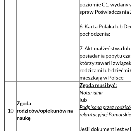
poziomie C1, wydany 
spraw Poświadczania 
6. Karta Polaka lub De
pochodzenia;
7. Akt małżeństwa lub
posiadania pobytu cz
którzy zawarli związe
rodzicami lub dziećmi 
mieszkają w Polsce.
Zgoda musi być:
Notarialna
lub
Zgoda
Podpisana przez rodzic
10
rodziców/opiekunów na
rekrutacyjnej Pomorski
naukę
Jeśli dokument jest w 