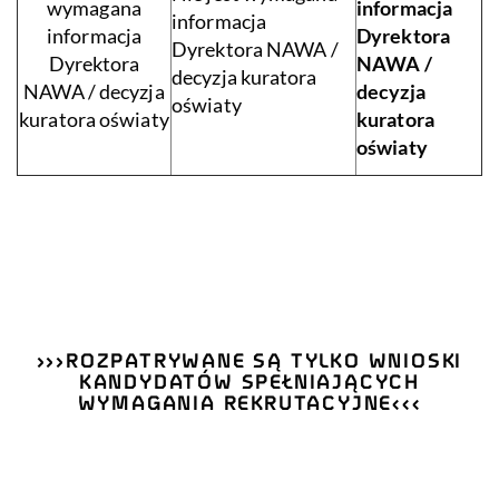
wymagana
informacja
informacja
informacja
Dyrektora
Dyrektora NAWA /
Dyrektora
NAWA /
decyzja kuratora
NAWA / decyzja
decyzja
oświaty
kuratora oświaty
kuratora
oświaty
>>>ROZPATRYWANE SĄ TYLKO WNIOSKI
K
ANDYDATÓ
W SPEŁNIAJĄCYCH
WYMAGANIA REKRUTACYJNE<<<