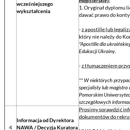
magisterskie):
wcześniejszego
1. Oryginał dyplomu l
wykształcenia
dawać prawo do konty
-
z apostille lub legaliz
który nie należy do Ko
*Apostille dla ukraińsk
Edukacji Ukrainy.
-
z tłumaczeniem przy
** W niektórych przyp
specjalisty lub magistra 
Pomorskim Uniwersyteci
szczegółowych informacj
Prosimy sprawdzić info
dokumentów do rekruta
Informacja od Dyrektora
4
NAWA / Decyzja Kuratora