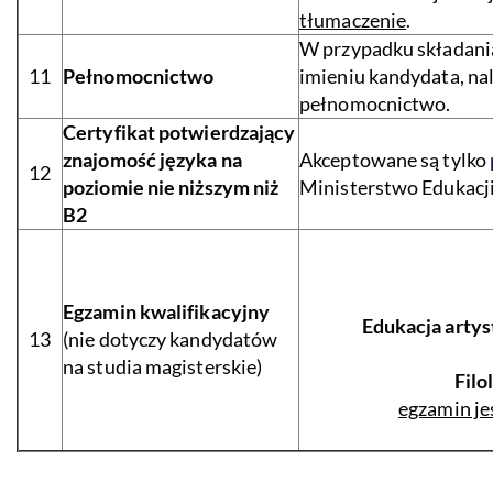
tłumaczenie
.
W przypadku składani
11
Pełnomocnictwo
imieniu kandydata, na
pełnomocnictwo.
Certyfikat potwierdzający
znajomość języka na
Akceptowane są tylko
12
poziomie nie niższym niż
Ministerstwo Edukacji
B2
Egzamin kwalifikacyjny
Edukacja artys
13
(nie dotyczy kandydatów
na studia magisterskie)
Filo
egzamin je