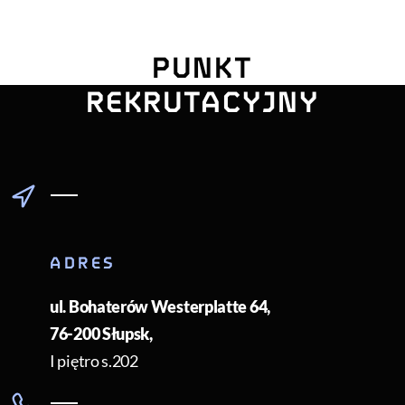
UNIWERSYTE
PUNKT
POMORSKI
REKRUTACYJNY
ADRES
ul. Bohaterów Westerplatte 64
,
76-200
Słupsk
,
I piętro s.202