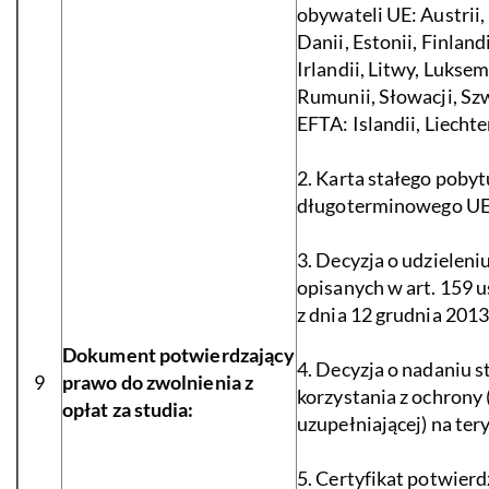
obywateli UE: Austrii, 
Danii, Estonii, Finlandi
Irlandii, Litwy, Lukse
Rumunii, Słowacji, Szw
EFTA: Islandii, Liecht
2. Karta stałego pobyt
długoterminowego UE
3. Decyzja o udzieleni
opisanych w art. 159 us
z dnia 12 grudnia 2013
Dokument potwierdzający
4. Decyzja o nadaniu 
9
prawo do zwolnienia z
korzystania z ochrony
opłat za studia:
uzupełniającej) na ter
5. Certyfikat potwierd