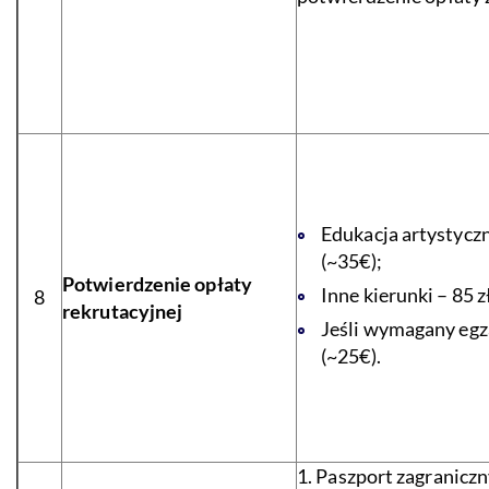
Edukacja artystyczn
(~35€);
Potwierdzenie opłaty
Inne kierunki – 85 z
8
rekrutacyjnej
Jeśli wymagany egza
(~25€).
1. Paszport zagraniczn