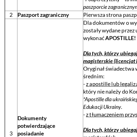
paszporcie zagranicznym 
2
Paszport zagraniczny
Pierwsza strona paszp
Dla dokumentów o wyk
zostały wydane przez 
wykonać
APOSTILLE!
Dla tych, którzy ubiegaj
magisterskie (licencjat 
Oryginał świadectwa 
średnim:
-
z apostille lub legaliz
który nie należy do Ko
*Apostille dla ukraińsk
Edukacji Ukrainy.
-
z tłumaczeniem przy
Dokumenty
potwierdzające
Dla tych, którzy ubiegaj
3
posiadanie