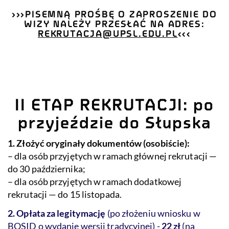
>>>PISEMNĄ PROŚBĘ O ZAPROSZENIE DO
WIZY NALEŻY PR
ZESŁAĆ NA ADRES:
REKRUTACJA@UPSL.EDU.PL
<<<
II ETAP REKRUTACJI: po
przyjeździe do Słupska
1. Złożyć oryginały dokumentów (osobiście):
– dla osób przyjętych w ramach głównej rekrutacji —
do 30 października;
– dla osób przyjętych w ramach dodatkowej
rekrutacji — do 15 listopada.
2. Opłata za legitymację
(po złożeniu wniosku w
BOSID o wydanie wersji tradycyjnej) -
22 zł
(na