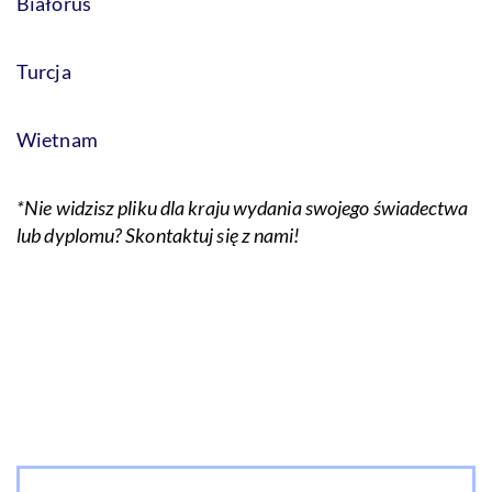
Białoruś
Turcja
Wietnam
*Nie widzisz pliku dla kraju wydania swojego świadectwa
lub dyplomu? Skontaktuj się z nami!
Akcje