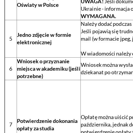
UWAGA!
Jeśli dokum
Oświaty w Polsce
Ukrainie - informacj
WYMAGANA.
Należy dodać podczas r
Jeśli pojawią się trud
Jedno zdjęcie w formie
5
mail (w formacie jpeg,
elektronicznej
W wiadomości należy 
Wniosek o przyznanie
Wniosek można wysłać 
6
miejsca w akademiku (jeśli
dziekanat po otrzyma
potrzebne)
Opłatę można uiścić p
Potwierdzenie dokonania
7
października, jednak 
opłaty za studia
potwierdzenie opłaty z