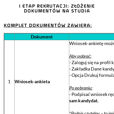
I ETAP REKRUTACJI: ZŁOŻENIE
DOKUMENTÓW NA STUDIA
KOMPLET DOKUME
NTÓW ZAWIERA:
Dokument
Wniosek-ankietę moż
Aby pobrać:
- Zaloguj się na profil
- Zakładka Dane kand
- Opcja Drukuj formula
1
Wniosek-ankieta
Po pobraniu:
- Podpisać wniosek ręc
sam kandydat.
*Podpis czytelny – to im