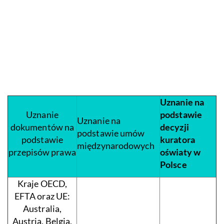
Uznanie na
Uznanie
podstawie
Uznanie na
dokumentów na
decyzji
podstawie umów
podstawie
kuratora
międzynarodowych
przepisów prawa
oświaty w
Polsce
Kraje OECD,
EFTA oraz UE:
Australia,
Austria, Belgia,