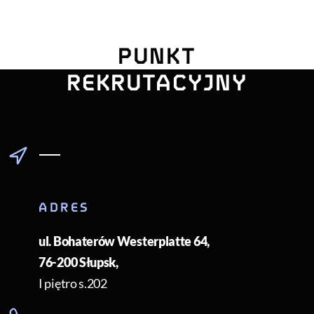
UNIWERSYTE
PUNKT
POMORSKI
REKRUTACYJNY
ADRES
ul. Bohaterów Westerplatte 64
,
76-200
Słupsk
,
I piętro s.202