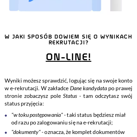
W JAKI SPOSÓB DOWIEM SIĘ O WYNIKACH
REKRUTACJI?
ON-LIN
E!
Wyniki możesz sprawdzić, logując się na swoje konto
w e-rekrutacji. W zakładce
Dane kandydata
po prawej
stronie zobaczysz pole
Status
- tam odczytasz swój
status przyjęcia:
"w toku postępowania"
- taki status będziesz miał
od razu po zalogowaniu się na e-rekrutacji;
"dokumenty"
- oznacza, że komplet dokumentów