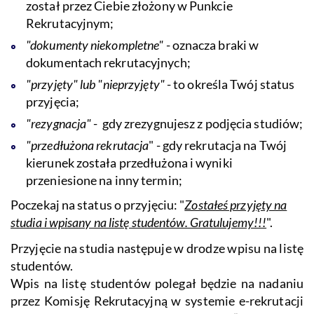
został przez Ciebie złożony w Punkcie
Rekrutacyjnym;
"dokumenty niekompletne"
- oznacza braki w
dokumentach rekrutacyjnych;
"przyjęty" lub "nieprzyjęty"
- to określa Twój status
przyjęcia;
"rezygnacja"
- gdy zrezygnujesz z podjęcia studiów;
"przedłużona rekrutacja
" - gdy rekrutacja na Twój
kierunek została przedłużona i wyniki
przeniesione na inny termin;
Poczekaj na status o przyjęciu: "
Zostałeś przyjęty na
studia i wpisany na listę studentów. Gratulujemy!!!
".
Przyjęcie na studia następuje w drodze wpisu na listę
studentów.
Wpis na listę studentów polegał będzie na nadaniu
przez Komisję Rekrutacyjną w systemie e-rekrutacji