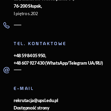
76-200
Słupsk
,
I piętro s.202
TEL. KONTAKTOWE
+48 59 84 05 950
,
+48 607 927 430 (WhatsApp/Telegram UA/RU)
E-MAIL
rekrutacja@upsl.edu.pl
Dostępność strony