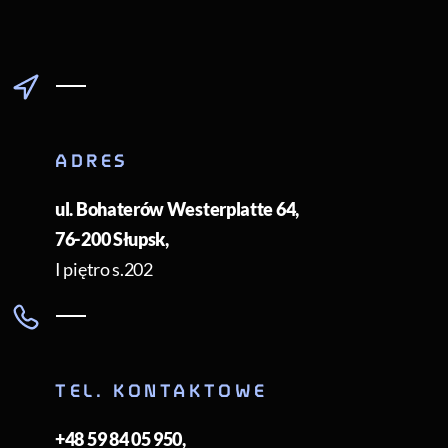
ADRES
ul. Bohaterów Westerplatte 64
,
76-200
Słupsk
,
I piętro s.202
TEL. KONTAKTOWE
+48 59 84 05 950
,