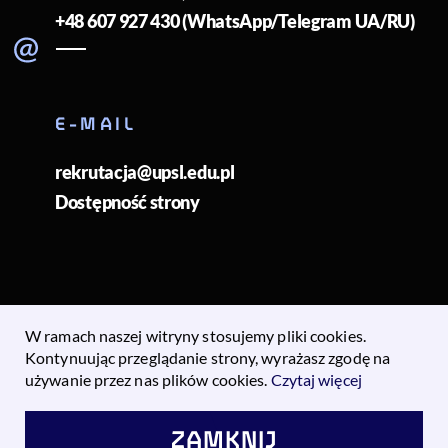
+48 607 927 430 (WhatsApp/Telegram UA/RU)
E-MAIL
rekrutacja@upsl.edu.pl
Dostępność strony
W ramach naszej witryny stosujemy pliki cookies.
Kontynuując przeglądanie strony, wyrażasz zgodę na
Copyright © 2023
Uniwersytet Pomorski
|
Wszelkie prawa
używanie przez nas plików cookies.
Czytaj więcej
zastrzeżone
ZAMKNIJ