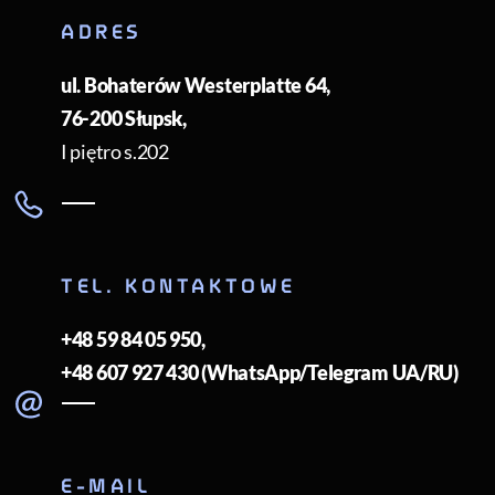
ADRES
ul. Bohaterów Westerplatte 64
,
76-200
Słupsk
,
I piętro s.202
TEL. KONTAKTOWE
+48 59 84 05 950
,
+48 607 927 430 (WhatsApp/Telegram UA/RU)
E-MAIL