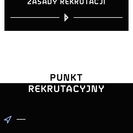
ZASADY REKRUTACJI
UNIWERSYTE
PUNKT
POMORSKI
REKRUTACYJNY