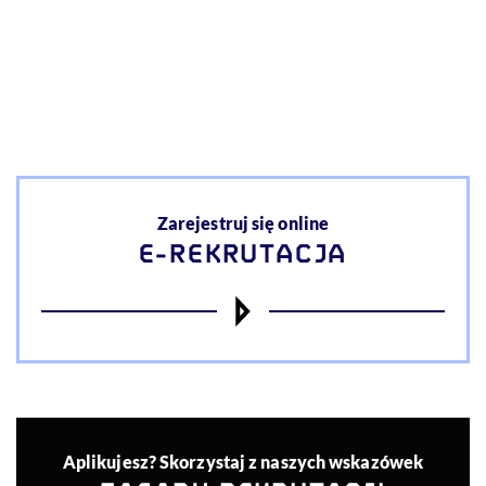
Akcje
Zarejestruj się online
E-REKRUTACJA
Aplikujesz? Skorzystaj z naszych wskazówek