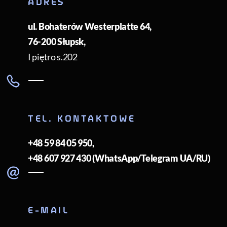
ADRES
ul. Bohaterów Westerplatte 64
,
76-200
Słupsk
,
I piętro s.202
TEL. KONTAKTOWE
+48 59 84 05 950
,
+48 607 927 430 (WhatsApp/Telegram UA/RU)
E-MAIL